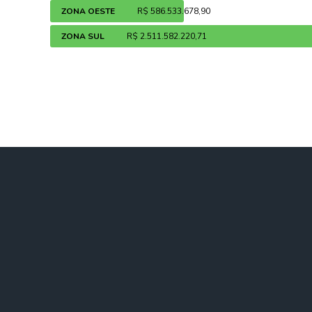
ZONA OESTE
R$ 586.533.678,90
ZONA SUL
R$ 2.511.582.220,71