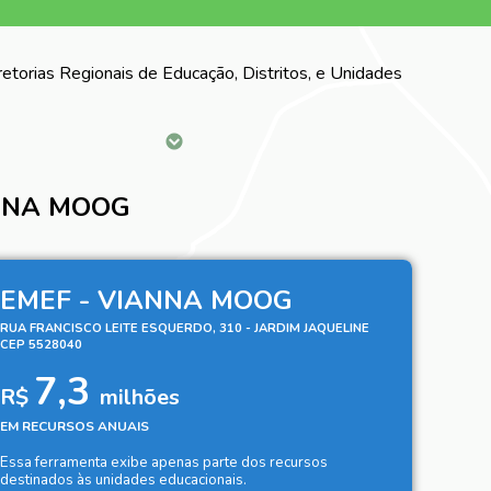
iretorias Regionais de Educação, Distritos, e Unidades
ANNA MOOG
EMEF - VIANNA MOOG
RUA FRANCISCO LEITE ESQUERDO, 310 - JARDIM JAQUELINE
CEP 5528040
7,3
R$
milhões
EM RECURSOS ANUAIS
Essa ferramenta exibe apenas parte dos recursos
destinados às unidades educacionais.