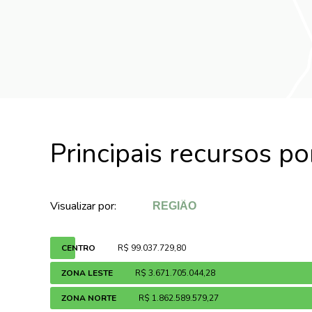
Principais recursos p
Visualizar por:
CENTRO
R$ 99.037.729,80
ZONA LESTE
R$ 3.671.705.044,28
ZONA NORTE
R$ 1.862.589.579,27