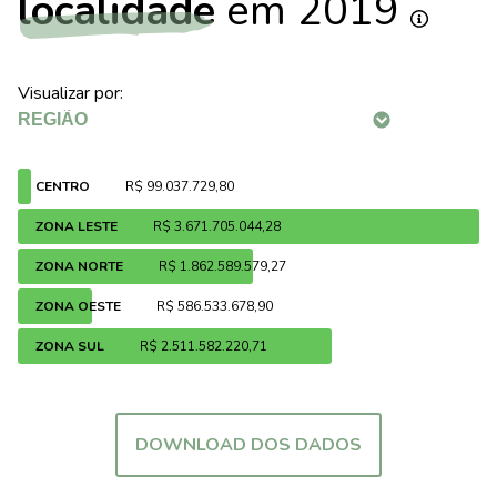
localidade
em 2019
Visualizar por:
CENTRO
R$ 99.037.729,80
ZONA LESTE
R$ 3.671.705.044,28
ZONA NORTE
R$ 1.862.589.579,27
ZONA OESTE
R$ 586.533.678,90
ZONA SUL
R$ 2.511.582.220,71
DOWNLOAD DOS DADOS