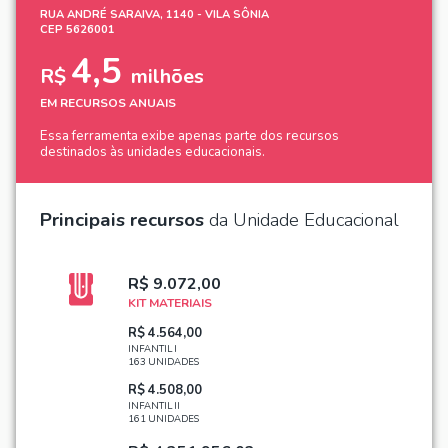
RUA ANDRÉ SARAIVA, 1140 - VILA SÔNIA
CEP 5626001
4,5
R$
milhões
EM RECURSOS ANUAIS
Essa ferramenta exibe apenas parte dos recursos
destinados às unidades educacionais.
Principais recursos
da Unidade Educacional
R$ 9.072,00
KIT MATERIAIS
R$ 4.564,00
INFANTIL I
163 UNIDADES
R$ 4.508,00
INFANTIL II
161 UNIDADES