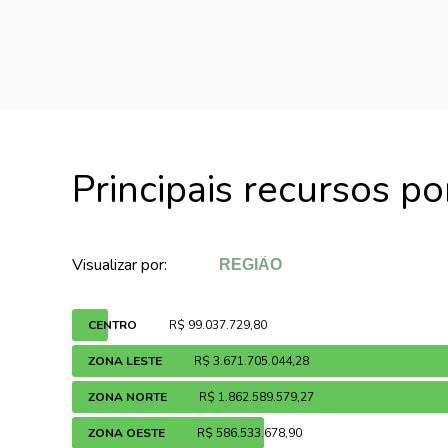
Principais recursos p
Visualizar por:
CENTRO
R$ 99.037.729,80
ZONA LESTE
R$ 3.671.705.044,28
ZONA NORTE
R$ 1.862.589.579,27
ZONA OESTE
R$ 586.533.678,90