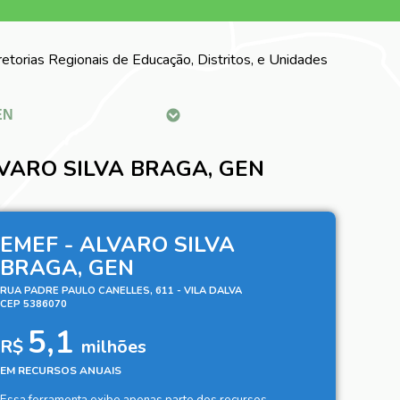
iretorias Regionais de Educação, Distritos, e Unidades
LVARO SILVA BRAGA, GEN
EMEF - ALVARO SILVA
BRAGA, GEN
RUA PADRE PAULO CANELLES, 611 - VILA DALVA
CEP 5386070
5,1
R$
milhões
EM RECURSOS ANUAIS
Essa ferramenta exibe apenas parte dos recursos