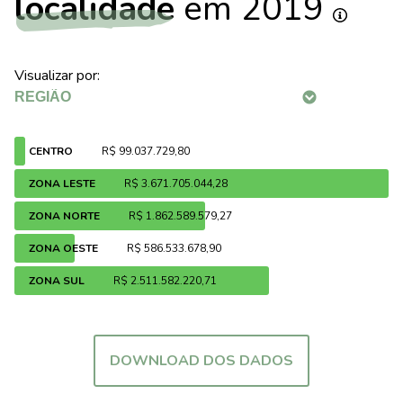
localidade
em 2019
Visualizar por:
CENTRO
R$ 99.037.729,80
ZONA LESTE
R$ 3.671.705.044,28
ZONA NORTE
R$ 1.862.589.579,27
ZONA OESTE
R$ 586.533.678,90
ZONA SUL
R$ 2.511.582.220,71
DOWNLOAD DOS DADOS