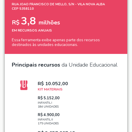
RUA JOAO FRANCISCO DE MELLO, S/N - VILA NOVA ALBA
CEP 5358110
3,8
R$
milhões
EM RECURSOS ANUAIS
Essa ferramenta exibe apenas parte dos recursos
destinados às unidades educacionais.
Principais recursos
da Unidade Educacional
R$ 10.052,00
KIT MATERIAIS
R$ 5.152,00
INFANTIL I
184 UNIDADES
R$ 4.900,00
INFANTIL II
175 UNIDADES