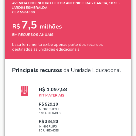
AVENIDA ENGENHEIRO HEITOR ANTONIO EIRAS GARCIA, 1870 -
JARDIM ESMERALDA
CEP 5564000
7,5
R$
milhões
EM RECURSOS ANUAIS
Essa ferramenta exibe apenas parte dos recursos
destinados às unidades educacionais.
Principais recursos
da Unidade Educacional
R$ 1.097,58
KIT MATERIAIS
R$ 529,10
MINI GRUPO II
110 UNIDADES
R$ 384,80
MINI GRUPO I
80 UNIDADES