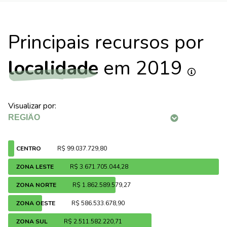
Principais recursos por
localidade
em 2019
Visualizar por:
CENTRO
R$ 99.037.729,80
ZONA LESTE
R$ 3.671.705.044,28
ZONA NORTE
R$ 1.862.589.579,27
ZONA OESTE
R$ 586.533.678,90
ZONA SUL
R$ 2.511.582.220,71