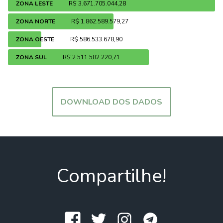
ZONA LESTE
R$ 3.671.705.044,28
ZONA NORTE
R$ 1.862.589.579,27
ZONA OESTE
R$ 586.533.678,90
ZONA SUL
R$ 2.511.582.220,71
DOWNLOAD DOS DADOS
Compartilhe!