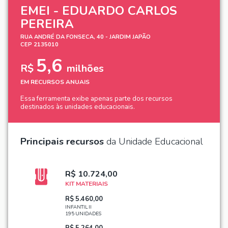
EMEI - EDUARDO CARLOS
PEREIRA
RUA ANDRÉ DA FONSECA, 40 - JARDIM JAPÃO
CEP 2135010
5,6
R$
milhões
EM RECURSOS ANUAIS
Essa ferramenta exibe apenas parte dos recursos
destinados às unidades educacionais.
Principais recursos
da Unidade Educacional
R$ 10.724,00
KIT MATERIAIS
R$ 5.460,00
INFANTIL II
195 UNIDADES
R$ 5.264,00