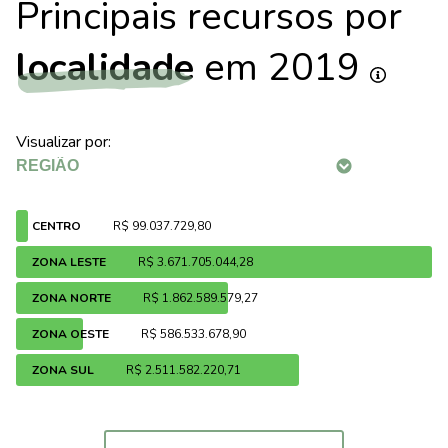
Principais recursos por
localidade
em 2019
Visualizar por:
CENTRO
R$ 99.037.729,80
ZONA LESTE
R$ 3.671.705.044,28
ZONA NORTE
R$ 1.862.589.579,27
ZONA OESTE
R$ 586.533.678,90
ZONA SUL
R$ 2.511.582.220,71