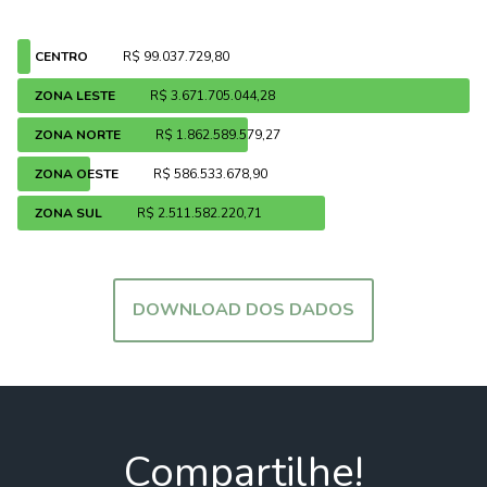
CENTRO
R$ 99.037.729,80
ZONA LESTE
R$ 3.671.705.044,28
ZONA NORTE
R$ 1.862.589.579,27
ZONA OESTE
R$ 586.533.678,90
ZONA SUL
R$ 2.511.582.220,71
DOWNLOAD DOS DADOS
Compartilhe!