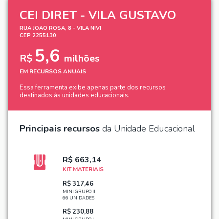
CEI DIRET - VILA GUSTAVO
RUA JOAO ROSA, 8 - VILA NIVI
CEP 2255130
5,6
R$
milhões
EM RECURSOS ANUAIS
Essa ferramenta exibe apenas parte dos recursos
destinados às unidades educacionais.
Principais recursos
da Unidade Educacional
R$ 663,14
KIT MATERIAIS
R$ 317,46
MINI GRUPO II
66 UNIDADES
R$ 230,88