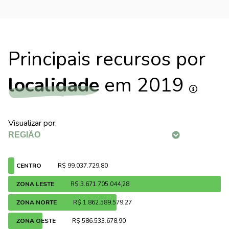
Principais recursos por
localidade
em 2019
Visualizar por:
CENTRO
R$ 99.037.729,80
ZONA LESTE
R$ 3.671.705.044,28
ZONA NORTE
R$ 1.862.589.579,27
ZONA OESTE
R$ 586.533.678,90