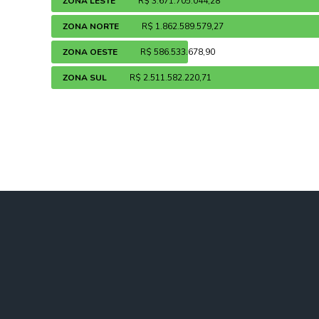
ZONA LESTE
R$ 3.671.705.044,28
ZONA NORTE
R$ 1.862.589.579,27
ZONA OESTE
R$ 586.533.678,90
ZONA SUL
R$ 2.511.582.220,71