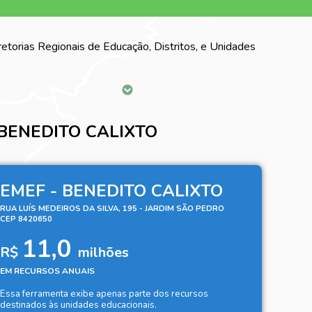
iretorias Regionais de Educação, Distritos, e Unidades
 BENEDITO CALIXTO
EMEF - BENEDITO CALIXTO
RUA LUÍS MEDEIROS DA SILVA, 195 - JARDIM SÃO PEDRO
CEP 8420650
11,0
R$
milhões
EM RECURSOS ANUAIS
Essa ferramenta exibe apenas parte dos recursos
destinados às unidades educacionais.