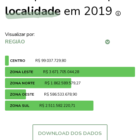
localidade
em 2019
Visualizar por:
CENTRO
R$ 99.037.729,80
ZONA LESTE
R$ 3.671.705.044,28
ZONA NORTE
R$ 1.862.589.579,27
ZONA OESTE
R$ 586.533.678,90
ZONA SUL
R$ 2.511.582.220,71
DOWNLOAD DOS DADOS