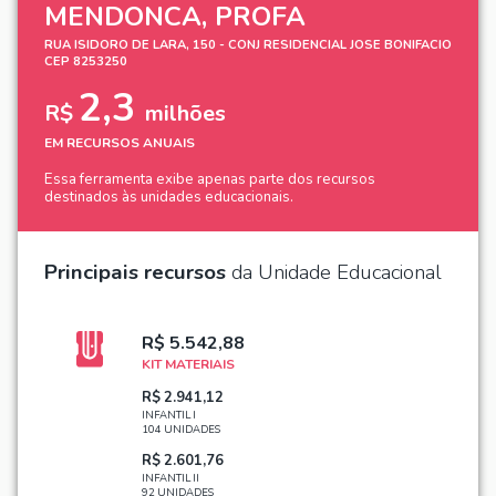
MENDONCA, PROFA
RUA ISIDORO DE LARA, 150 - CONJ RESIDENCIAL JOSE BONIFACIO
CEP 8253250
2,3
R$
milhões
EM RECURSOS ANUAIS
Essa ferramenta exibe apenas parte dos recursos
destinados às unidades educacionais.
Principais recursos
da Unidade Educacional
R$ 5.542,88
KIT MATERIAIS
R$ 2.941,12
INFANTIL I
104 UNIDADES
R$ 2.601,76
INFANTIL II
92 UNIDADES