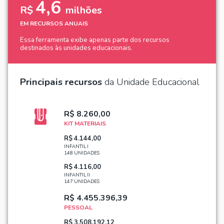
4,6
R$
milhões
EM RECURSOS ANUAIS
Essa ferramenta exibe apenas parte dos recursos
destinados às unidades educacionais.
Principais recursos
da Unidade Educacional
R$ 8.260,00
KIT MATERIAIS
R$ 4.144,00
INFANTIL I
148 UNIDADES
R$ 4.116,00
INFANTIL II
147 UNIDADES
R$ 4.455.396,39
PESSOAL
R$ 3.508.192,12