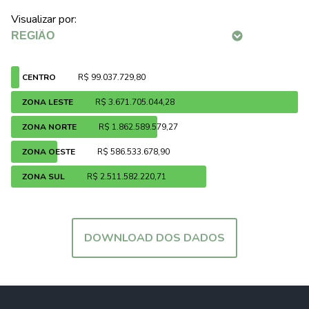
Visualizar por:
CENTRO
R$ 99.037.729,80
ZONA LESTE
R$ 3.671.705.044,28
ZONA NORTE
R$ 1.862.589.579,27
ZONA OESTE
R$ 586.533.678,90
ZONA SUL
R$ 2.511.582.220,71
DOWNLOAD DOS DADOS