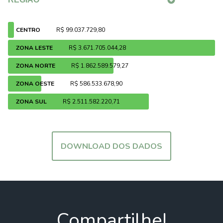
CENTRO
R$ 99.037.729,80
ZONA LESTE
R$ 3.671.705.044,28
ZONA NORTE
R$ 1.862.589.579,27
ZONA OESTE
R$ 586.533.678,90
ZONA SUL
R$ 2.511.582.220,71
DOWNLOAD DOS DADOS
Compartilhe!