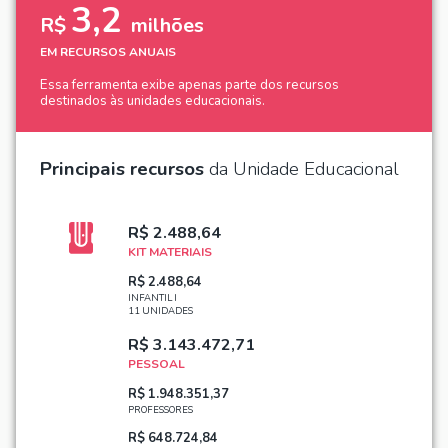
3,2
R$
milhões
EM RECURSOS ANUAIS
Essa ferramenta exibe apenas parte dos recursos
destinados às unidades educacionais.
Principais recursos
da Unidade Educacional
R$ 2.488,64
KIT MATERIAIS
R$ 2.488,64
INFANTIL I
11 UNIDADES
R$ 3.143.472,71
PESSOAL
R$ 1.948.351,37
PROFESSORES
R$ 648.724,84