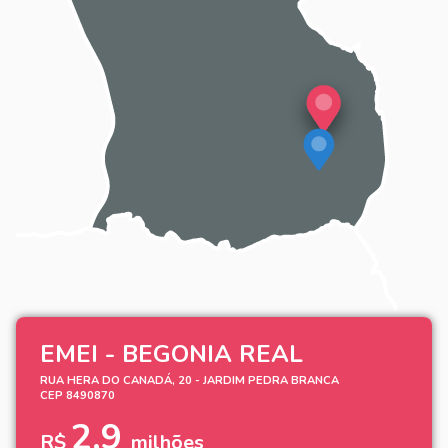
EMEI - BEGONIA REAL
RUA HERA DO CANADÁ, 20 - JARDIM PEDRA BRANCA
CEP 8490870
2,9
R$
milhões