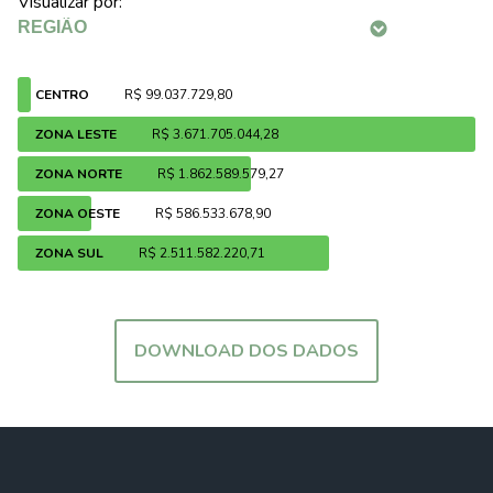
Visualizar por:
CENTRO
R$ 99.037.729,80
ZONA LESTE
R$ 3.671.705.044,28
ZONA NORTE
R$ 1.862.589.579,27
ZONA OESTE
R$ 586.533.678,90
ZONA SUL
R$ 2.511.582.220,71
DOWNLOAD DOS DADOS