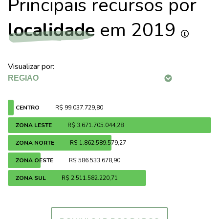
Principais recursos por
localidade
em 2019
Visualizar por:
CENTRO
R$ 99.037.729,80
ZONA LESTE
R$ 3.671.705.044,28
ZONA NORTE
R$ 1.862.589.579,27
ZONA OESTE
R$ 586.533.678,90
ZONA SUL
R$ 2.511.582.220,71