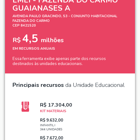
GUAIANASES A
AVENIDA PAULO GRACINDO, 53 - CONJUNTO HABITACIONAL
FAZENDA DO CARMO
CEP 8421520
4,5
R$
milhões
EM RECURSOS ANUAIS
Essa ferramenta exibe apenas parte dos recursos
destinados às unidades educacionais.
Principais recursos
da Unidade Educacional
R$ 17.304,00
KIT MATERIAIS
R$ 9.632,00
INFANTIL I
344 UNIDADES
R$ 7.672,00