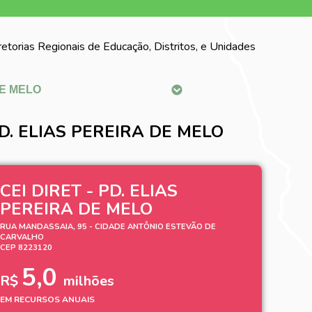
iretorias Regionais de Educação, Distritos, e Unidades
PD. ELIAS PEREIRA DE MELO
CEI DIRET - PD. ELIAS
PEREIRA DE MELO
RUA MANDASSAIA, 95 - CIDADE ANTÔNIO ESTEVÃO DE
CARVALHO
CEP 8223120
5,0
R$
milhões
EM RECURSOS ANUAIS