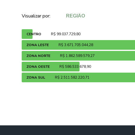
Visualizar por:
CENTRO
R$ 99.037.729,80
ZONA LESTE
R$ 3.671.705.044,28
ZONA NORTE
R$ 1.862.589.579,27
ZONA OESTE
R$ 586.533.678,90
ZONA SUL
R$ 2.511.582.220,71