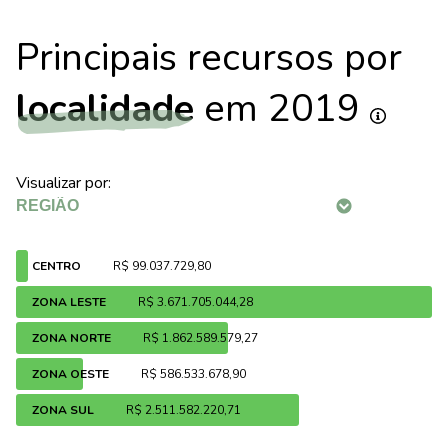
Principais recursos por
localidade
em 2019
Visualizar por:
CENTRO
R$ 99.037.729,80
ZONA LESTE
R$ 3.671.705.044,28
ZONA NORTE
R$ 1.862.589.579,27
ZONA OESTE
R$ 586.533.678,90
ZONA SUL
R$ 2.511.582.220,71