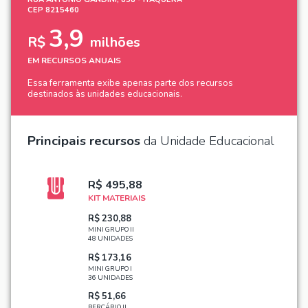
CEP 8215460
3,9
R$
milhões
EM RECURSOS ANUAIS
Essa ferramenta exibe apenas parte dos recursos
destinados às unidades educacionais.
Principais recursos
da Unidade Educacional
R$ 495,88
KIT MATERIAIS
R$ 230,88
MINI GRUPO II
48 UNIDADES
R$ 173,16
MINI GRUPO I
36 UNIDADES
R$ 51,66
BERÇÁRIO II