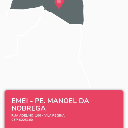
EMEI - PE. MANOEL DA
NOBREGA
RUA ADELINO, 100 - VILA REGINA
CEP 8225160