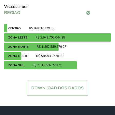
Visualizar por:
CENTRO
R$ 99.037.729,80
ZONA LESTE
R$ 3.671.705.044,28
ZONA NORTE
R$ 1.862.589.579,27
ZONA OESTE
R$ 586.533.678,90
ZONA SUL
R$ 2.511.582.220,71
DOWNLOAD DOS DADOS