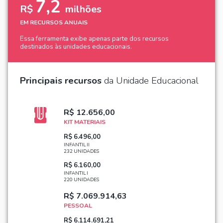
7,2
R$
milhões
EM RECURSOS ANUAIS
Essa ferramenta exibe apenas parte dos recursos
destinados às unidades educacionais.
Principais recursos
da Unidade Educacional
R$ 12.656,00
KIT MATERIAIS
R$ 6.496,00
INFANTIL II
232 UNIDADES
R$ 6.160,00
INFANTIL I
220 UNIDADES
R$ 7.069.914,63
PESSOAL
R$ 6.114.691,21