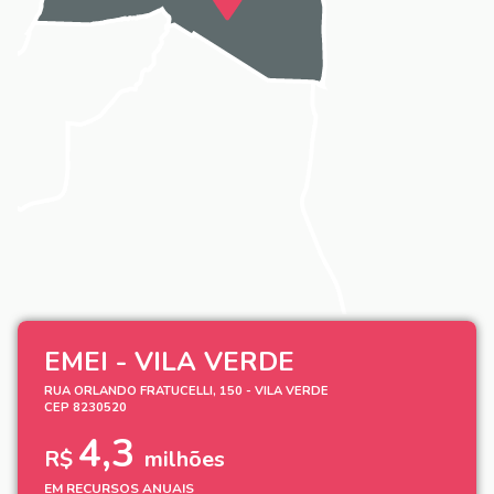
EMEI - VILA VERDE
RUA ORLANDO FRATUCELLI, 150 - VILA VERDE
CEP 8230520
4,3
R$
milhões
EM RECURSOS ANUAIS