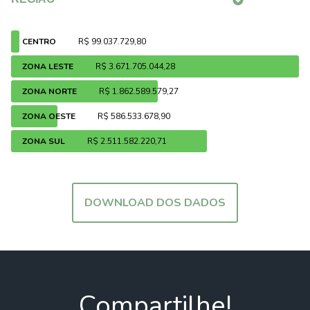
CENTRO
R$ 99.037.729,80
ZONA LESTE
R$ 3.671.705.044,28
ZONA NORTE
R$ 1.862.589.579,27
ZONA OESTE
R$ 586.533.678,90
ZONA SUL
R$ 2.511.582.220,71
DOWNLOAD DOS DADOS
Compartilhe!